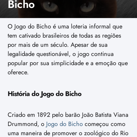
Bicho
O Jogo do Bicho é uma loteria informal que
tem cativado brasileiros de todas as regiões
por mais de um século. Apesar de sua
legalidade questionável, o jogo continua
popular por sua simplicidade e a emoção que
oferece.
História do Jogo do Bicho
Criado em 1892 pelo barão João Batista Viana
Drummond, o
Jogo do Bicho
começou como
uma maneira de promover o zoológico do Rio