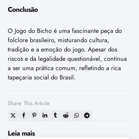
Conclusão
O Jogo do Bicho é uma fascinante peça do
folclore brasileiro, misturando cultura,
tradição e a emoção do jogo. Apesar dos
riscos e da legalidade questionável, continua
a ser uma prática comum, refletindo a rica
tapeçaria social do Brasil.
Share
This Article
Leia mais