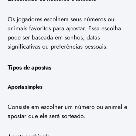
Os jogadores escolhem seus números ou
animais favoritos para apostar. Essa escolha
pode ser baseada em sonhos, datas
significativas ou preferências pessoais.
Tipos de apostas
Aposta simples
Consiste em escolher um número ou animal e
apostar que ele será sorteado.