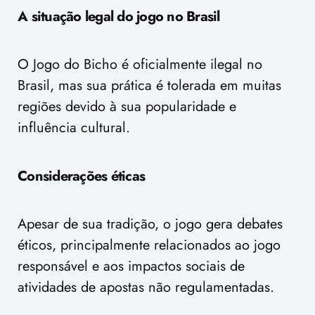
A situação legal do jogo no Brasil
O Jogo do Bicho é oficialmente ilegal no
Brasil, mas sua prática é tolerada em muitas
regiões devido à sua popularidade e
influência cultural.
Considerações éticas
Apesar de sua tradição, o jogo gera debates
éticos, principalmente relacionados ao jogo
responsável e aos impactos sociais de
atividades de apostas não regulamentadas.